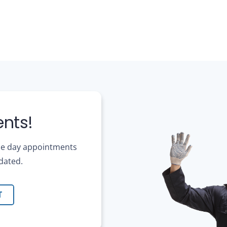
nts!
ame day appointments
dated.
T