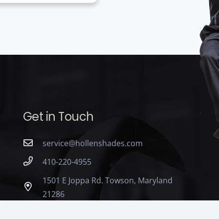
Get in Touch
service@hollenshades.com
410-220-4955
1501 E Joppa Rd. Towson, Maryland
21286
Monday – Friday : 7:00 AM to 5:00 PM