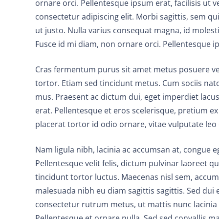
ornare orci. Pellentesque ipsum erat, facilisis ut 
consectetur adipiscing elit. Morbi sagittis, sem qu
ut justo. Nulla varius consequat magna, id molesti
Fusce id mi diam, non ornare orci. Pellentesque ips
Cras fermentum purus sit amet metus posuere vestib
tortor. Etiam sed tincidunt metus. Cum sociis nat
mus. Praesent ac dictum dui, eget imperdiet lacus
erat. Pellentesque et eros scelerisque, pretium ex e
placerat tortor id odio ornare, vitae vulputate leo
Nam ligula nibh, lacinia ac accumsan at, congue ege
Pellentesque velit felis, dictum pulvinar laoreet 
tincidunt tortor luctus. Maecenas nisl sem, accums
malesuada nibh eu diam sagittis sagittis. Sed dui
consectetur rutrum metus, ut mattis nunc lacinia e
Pellentesque et ornare nulla. Sed sed convallis m