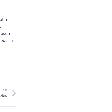
l
at mi.
.
 ipsum
pus. In
 Post
ples