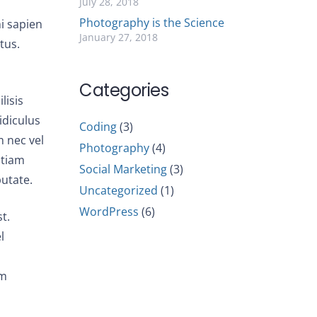
July 28, 2018
Photography is the Science
mi sapien
January 27, 2018
tus.
Categories
lisis
idiculus
Coding
(3)
m nec vel
Photography
(4)
Etiam
Social Marketing
(3)
putate.
Uncategorized
(1)
WordPress
(6)
t.
l
um