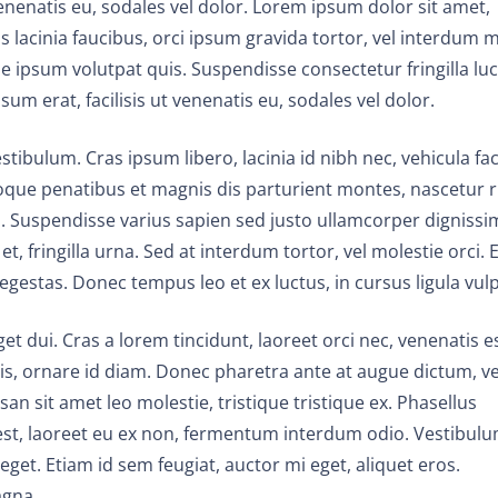
venenatis eu, sodales vel dolor. Lorem ipsum dolor sit amet,
is lacinia faucibus, orci ipsum gravida tortor, vel interdum 
e ipsum volutpat quis. Suspendisse consectetur fringilla luc
um erat, facilisis ut venenatis eu, sodales vel dolor.
ulum. Cras ipsum libero, lacinia id nibh nec, vehicula faci
oque penatibus et magnis dis parturient montes, nascetur r
. Suspendisse varius sapien sed justo ullamcorper dignissi
t, fringilla urna. Sed at interdum tortor, vel molestie orci. 
 egestas. Donec tempus leo et ex luctus, in cursus ligula vul
t dui. Cras a lorem tincidunt, laoreet orci nec, venenatis es
quis, ornare id diam. Donec pharetra ante at augue dictum, ve
an sit amet leo molestie, tristique tristique ex. Phasellus
 est, laoreet eu ex non, fermentum interdum odio. Vestibul
get. Etiam id sem feugiat, auctor mi eget, aliquet eros.
agna.